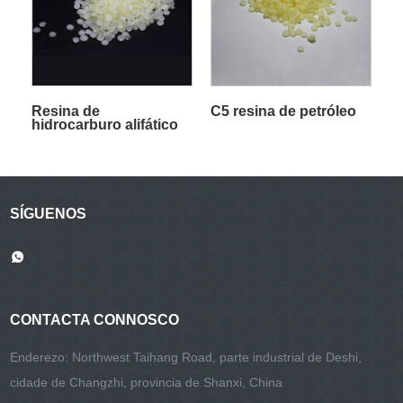
Resina de
C5 resina de petróleo
hidrocarburo alifático
SÍGUENOS
CONTACTA CONNOSCO
Enderezo: Northwest Taihang Road, parte industrial de Deshi,
cidade de Changzhi, provincia de Shanxi, China