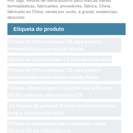
Hot Tags: Resina de hidrocarburos para marcas viarias
termoplásticas, fabricantes, provedores, fábrica, China,
fabricado en China, venda por xunto, a granel, existencias,
desconto
Etiqueta do produto
Resina de hidrocarburos C5 para pintura
termoplástica para marcas viarias
Resina de hidrocarburo C5 para pintura viaria
Resina de hidrocarburos C5 para pintura
termoplástica para marcas viarias Prezo
Resina adhesiva para rotulación viaria Pureza
99,9% resina de hidrocarburo C5
C5 Resina de petróleo Resina de hidrocarburos
para a sinalización viaria
Pintura termoplástica para marcación viaria
Resina C5 C9 Hidrocarburo