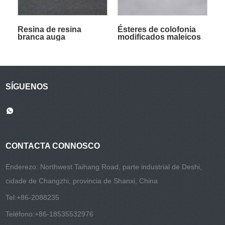
Resina de resina
Ésteres de colofonia
branca auga
modificados maleicos
SÍGUENOS
CONTACTA CONNOSCO
Enderezo: Northwest Taihang Road, parte industrial de Deshi,
cidade de Changzhi, provincia de Shanxi, China
Tel:
+86-2088235
Teléfono:
+86-18535532976