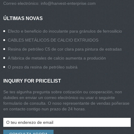
Correo electrónico:
info@harvest-enterprise.com
ÚLTIMAS NOVAS
Efecto e beneficio do inoculante para gránulos de ferrosilicio
CABLES METÁLICOS DE CALCIO EXTRUIDOS
Resina de petróleo C5 de cor clara para pintura de estradas
A fábrica de metales de calcio aumenta a produción
O prezo da resina de petróleo subirá
INQUIRY FOR PRICELIST
Se tes algunha pregunta sobre cotización ou cooperación, non
dubides en enviar un correo electrónico ou usar o seguinte
formulario de consulta. O noso representante de vendas poñerase
en contacto contigo nun prazo de 24 horas.