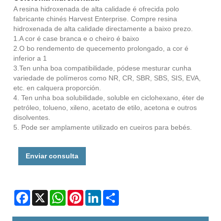
A resina hidroxenada de alta calidade é ofrecida polo
fabricante chinés Harvest Enterprise. Compre resina
hidroxenada de alta calidade directamente a baixo prezo.
1.A cor é case branca e o cheiro é baixo
2.O bo rendemento de quecemento prolongado, a cor é
inferior a 1
3.Ten unha boa compatibilidade, pódese mesturar cunha
variedade de polímeros como NR, CR, SBR, SBS, SIS, EVA,
etc. en calquera proporción.
4. Ten unha boa solubilidade, soluble en ciclohexano, éter de
petróleo, tolueno, xileno, acetato de etilo, acetona e outros
disolventes.
5. Pode ser amplamente utilizado en cueiros para bebés.
Enviar consulta
Facebook
X
WhatsApp
Pinterest
LinkedIn
Share