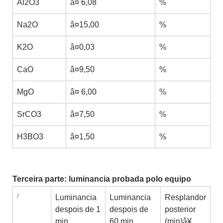
Al2O3
â¤ 6,08
%
Na2O
â¤15,00
%
K2O
â¤0,03
%
CaO
â¤9,50
%
MgO
â¤ 6,00
%
SrCO3
â¤7,50
%
H3BO3
â¤1,50
%
Terceira parte: luminancia probada polo equipo
/
Luminancia
Luminancia
Resplandor
despois de 1
despois de
posterior
min.
60 min.
(min)â¥