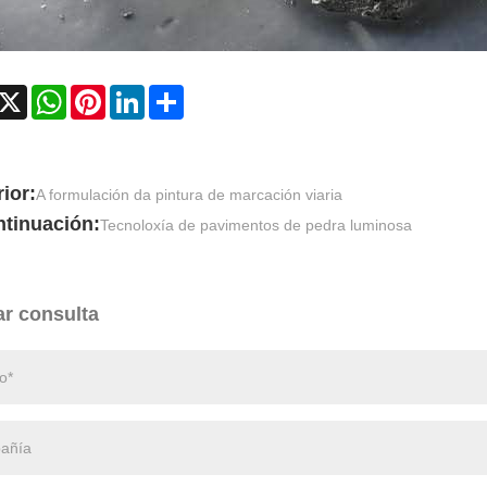
acebook
X
WhatsApp
Pinterest
LinkedIn
Share
ior:
A formulación da pintura de marcación viaria
ntinuación:
Tecnoloxía de pavimentos de pedra luminosa
ar consulta