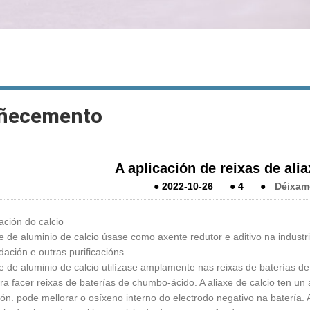
ñecemento
A aplicación de reixas de ali
●
2022-10-26
●
4
●
Déixam
ación do calcio
xe de aluminio de calcio úsase como axente redutor e aditivo na indust
dación e outras purificacións.
xe de aluminio de calcio utilízase amplamente nas reixas de baterías 
ra facer reixas de baterías de chumbo-ácido. A aliaxe de calcio ten un a
ión. pode mellorar o osíxeno interno do electrodo negativo na batería. 