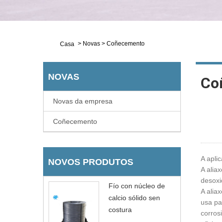
>
Novas
>
Coñecemento
Casa
NOVAS
Co
Novas da empresa
Coñecemento
A aplic
NOVOS PRODUTOS
A alia
desoxi
Fío con núcleo de
A alia
calcio sólido sen
usa pa
costura
corros