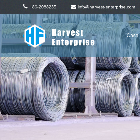
+86-2088235
info@harvest-enterprise.com
Casa