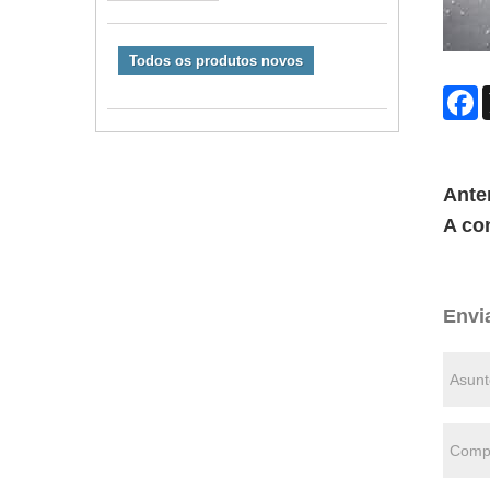
Todos os produtos novos
F
Anter
A co
Envi