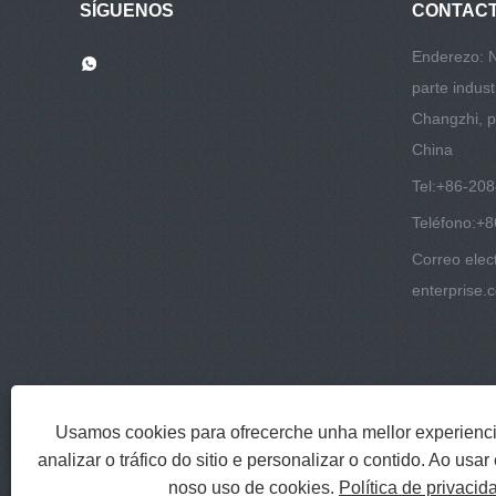
SÍGUENOS
CONTAC
Enderezo: 
parte indust
Changzhi, p
China
Tel:
+86-20
Teléfono:
+8
Correo elec
enterprise.
Usamos cookies para ofrecerche unha mellor experienc
analizar o tráfico do sitio e personalizar o contido. Ao usar 
noso uso de cookies.
Política de privacid
Copyright © 2022 Jinlida Metal Materia