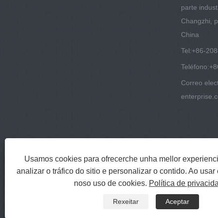
parte indust
Changzhi, p
China
Tel:
+86-20
Teléfono:
+8
Correo elec
enterprise.
Usamos cookies para ofrecerche unha mellor experienc
analizar o tráfico do sitio e personalizar o contido. Ao usar 
noso uso de cookies.
Política de privacid
Copyright © 2022 Jinlida Metal Materia
Rexeitar
Aceptar