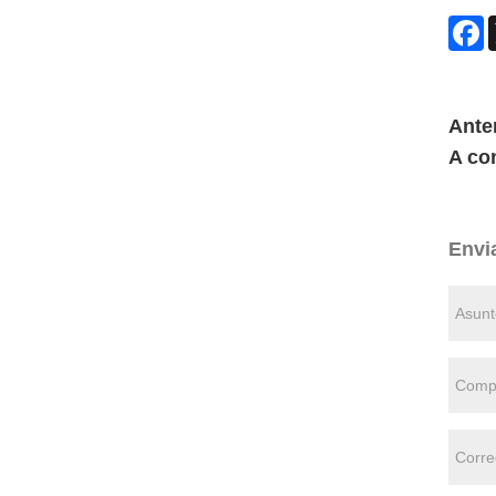
F
Anter
A co
Envi