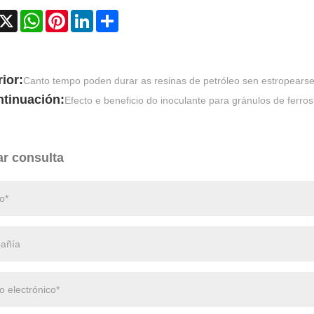
acebook
X
WhatsApp
Pinterest
LinkedIn
Share
ior:
Canto tempo poden durar as resinas de petróleo sen estropears
ntinuación:
Efecto e beneficio do inoculante para gránulos de ferrosi
ar consulta