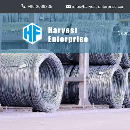
+86-2088235
info@harvest-enterprise.com
Casa