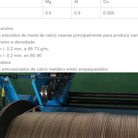
Mg
Al
Cu
0.6
0.9
0.005
cacións
s extruídos de metal de calcio úsanse principalmente para producir vari
metro e densidade
 /- 0,2 mm, a 68-73 g/m,
 /- 0,2 mm, en 85-90
alaxe
s extrusionados de calcio metálico están empaquetados