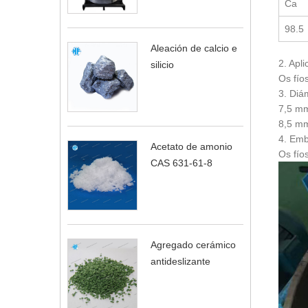
Ca
98.5
Aleación de calcio e
2. Apli
silicio
Os fío
3. Diá
7,5 mm
8,5 mm
4. Emb
Acetato de amonio
Os fío
CAS 631-61-8
Agregado cerámico
antideslizante