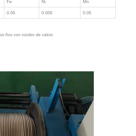
Fe
Ni
Mn
0.05
0.005
0.05
os fíos con núcleo de calcio.