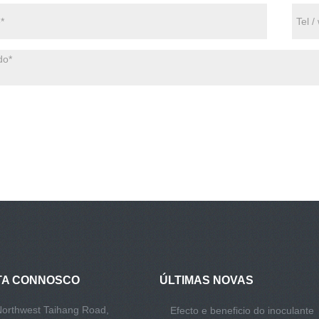
TA CONNOSCO
ÚLTIMAS NOVAS
Northwest Taihang Road,
Efecto e beneficio do inoculante