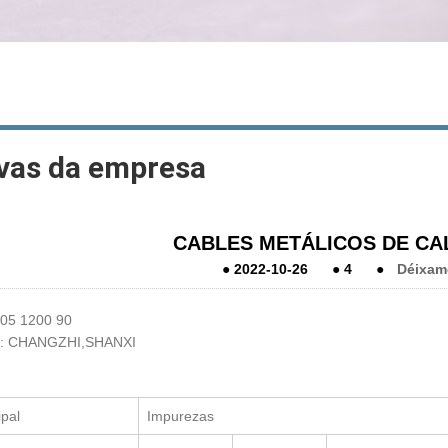
vas da empresa
CABLES METÁLICOS DE CA
●
2022-10-26
●
4
●
Déixam
05 1200 90
: CHANGZHI,SHANXI
ipal
Impurezas