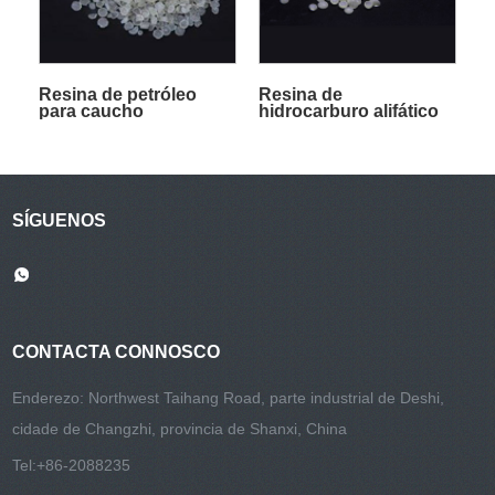
Resina de petróleo
Resina de
para caucho
hidrocarburo alifático
SÍGUENOS
CONTACTA CONNOSCO
Enderezo: Northwest Taihang Road, parte industrial de Deshi,
cidade de Changzhi, provincia de Shanxi, China
Tel:
+86-2088235