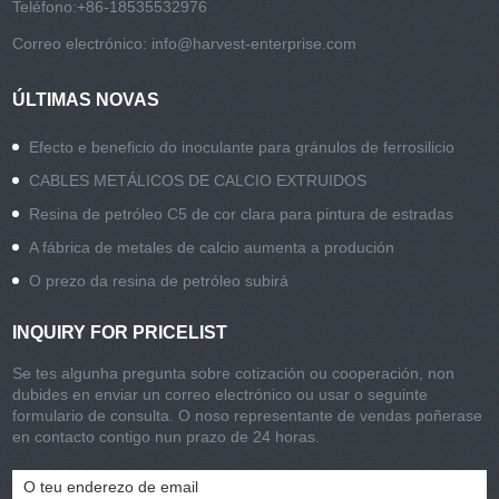
Teléfono:
+86-18535532976
Correo electrónico:
info@harvest-enterprise.com
ÚLTIMAS NOVAS
Efecto e beneficio do inoculante para gránulos de ferrosilicio
CABLES METÁLICOS DE CALCIO EXTRUIDOS
Resina de petróleo C5 de cor clara para pintura de estradas
A fábrica de metales de calcio aumenta a produción
O prezo da resina de petróleo subirá
INQUIRY FOR PRICELIST
Se tes algunha pregunta sobre cotización ou cooperación, non
dubides en enviar un correo electrónico ou usar o seguinte
formulario de consulta. O noso representante de vendas poñerase
en contacto contigo nun prazo de 24 horas.