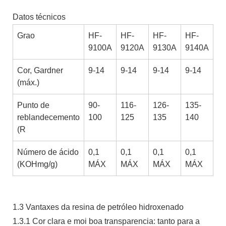
Datos técnicos
Grao
HF-
HF-
HF-
HF-
9100A
9120A
9130A
9140A
Cor, Gardner
9-14
9-14
9-14
9-14
(máx.)
Punto de
90-
116-
126-
135-
reblandecemento
100
125
135
140
(R
Número de ácido
0,1
0,1
0,1
0,1
(KOHmg/g)
MÁX
MÁX
MÁX
MÁX
1.3 Vantaxes da resina de petróleo hidroxenado
1.3.1 Cor clara e moi boa transparencia: tanto para a